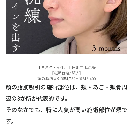
【リスク・副作用】内出血 腫れ等
【標準価格/税込】
顔の脂肪吸引:¥54,780～¥246,400
顔の脂肪吸引の施術部位は、頬・あご・頬骨周
辺の3か所が代表的です。
そのなかでも、特に人気が高い施術部位が頬で
す。