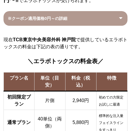
でエラボトックスが受けられます。
※
※クーポン適用価格0円～の詳細
現在
TCB東京中央美容外科 神戸院
で提供しているエラボト
ックスの料金は下記の表の通りです。
＼エラボトックスの料金表／
プラン名
単位（目
料金（税
特徴
安）
込）
初回限定プ
初めての方限定
片側
2,940円
ラン
お試しに最適
標準的な注入量
40単位（両
通常プラン
5,880円
フェイスライン
側）
をすっきり