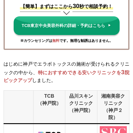
30
【簡単】まずはここから
秒で相談予約！
TCB東京中央美容外科の詳細・予約はこちら
※カウンセリングは
無料
です。無理な勧誘はありません。
はじめに神戸でエラボトックスの施術が受けられるクリニ
3
ックの中から、
特におすすめできる安いクリニックを
院
ピックアップ
しました。
TCB
品川スキン
湘南美容ク
（神戸院）
クリニック
リニック
（神戸院）
（神戸２
院）