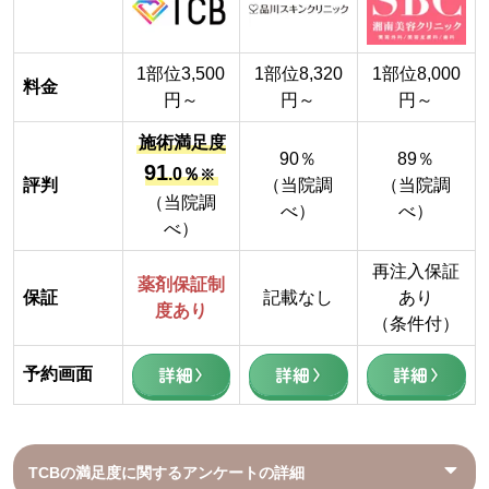
1部位3,500
1部位8,320
1部位8,000
料金
円～
円～
円～
施術満足度
90％
89％
91
.0％
※
評判
（当院調
（当院調
（当院調
べ）
べ）
べ）
再注入保証
薬剤保証制
保証
記載なし
あり
度あり
（条件付）
詳細
詳細
詳細
予約画面
TCBの満足度に関するアンケートの詳細