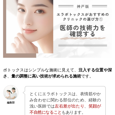
ボトックスはシンプルな施術に見えて、
注入する位置や深
さ
、
量の調整に高い技術が求められる施術
です。
とくにエラボトックスは、表情筋やか
み合わせに関わる部位のため、経験の
編集部
浅い医師では
左右差が出たり
、
笑顔が
不自然になること
もあります。