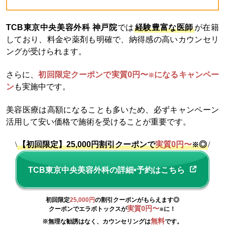
TCB東京中央美容外科 神戸院
では
経験豊富な医師
が在籍
しており、料金や薬剤も明確で、納得感の高いカウンセリ
ングが受けられます。
さらに、
初回限定クーポンで実質0円〜
になるキャンペー
※
ン
も実施中です。
美容医療は高額になることも多いため、必ずキャンペーン
活用して安い価格で施術を受けることが重要です。
\
【初回限定】25,000円割引クーポンで
実質0円〜
◎
/
※
TCB東京中央美容外科の詳細•予約はこちら
初回限定
25,000円
の割引クーポンがもらえます◎
実質0円〜
クーポンでエラボトックスが
に！
※
無料
※無理な勧誘はなく、カウンセリングは
です。