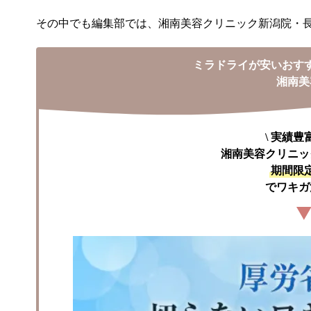
その中でも編集部では、湘南美容クリニック新潟院・
ミラドライが安いおす
湘南美
\
実績豊
期間限
でワキガ