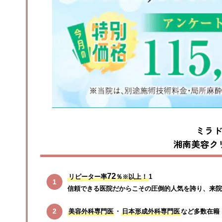
ミラ
湘南美容ク
72
リピーター率
％
以上！
1

※
信頼できる医院だからこその圧倒的人気を誇り、来院
美容外科専門医
・
日本形成外科専門医
など多数在籍