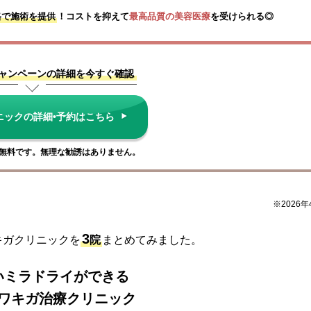
格で施術を提供
！コストを抑えて
最高品質の美容医療
を受けられる◎
ャンペーンの詳細を今すぐ確認
ニックの詳細•予約はこちら
無料です。無理な勧誘はありません。
※2026
3
キガクリニックを
院
まとめてみました。
いミラドライができる
ワキガ治療クリニック