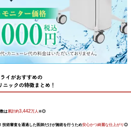
ドライがおすすめの
リニックの特徴まとめ！
3,442
数は
累計約
万人
◎
※
！技術審査を通過した医師だけが施術を行うため
安心かつ綺麗な仕上がり
◎