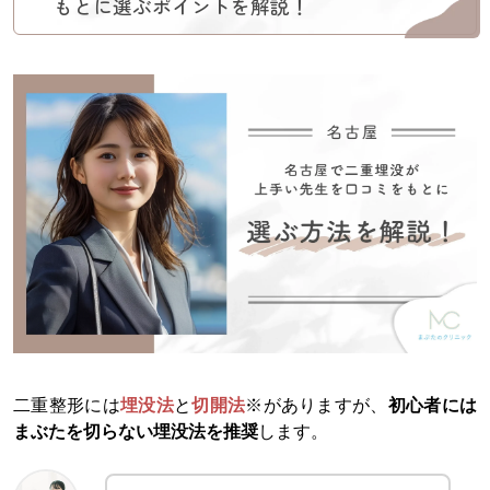
もとに選ぶポイントを解説！
二重整形には
埋没法
と
切開法
※がありますが、
初心者には
まぶたを切らない埋没法を推奨
します。