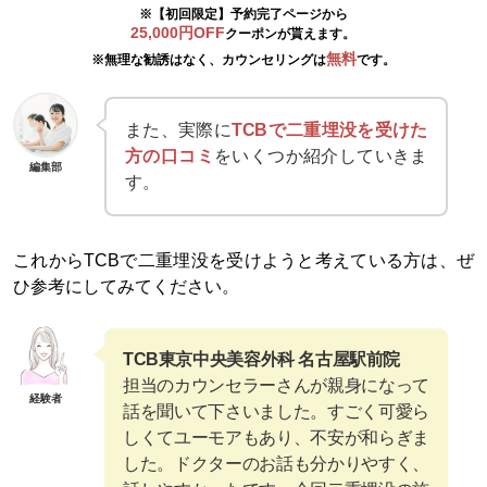
※【初回限定】予約完了ページから
25,000円OFF
クーポンが貰えます。
無料
※無理な勧誘はなく、カウンセリングは
です。
また、実際に
TCBで二重埋没を受けた
方の口コミ
をいくつか紹介していきま
編集部
す。
これからTCBで二重埋没を受けようと考えている方は、ぜ
ひ参考にしてみてください。
TCB東京中央美容外科 名古屋駅前院
担当のカウンセラーさんが親身になって
経験者
話を聞いて下さいました。すごく可愛ら
しくてユーモアもあり、不安が和らぎま
した。ドクターのお話も分かりやすく、