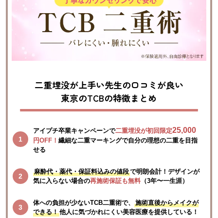
二重埋没が上手い先生の口コミが良い
東京のTCBの特徴まとめ
25,000
アイプチ卒業キャンペーンで
二重埋没が初回限定
円OFF！
繊細な二重マーキングで自分の理想の二重を目指
せる
麻酔代・薬代・保証料込みの値段
で明朗会計！デザインが
気に入らない場合の
再施術保証も無料
（3年〜一生涯）
体への負担が少ないTCB二重術で、
施術直後からメイクが
できる！
他人に気づかれにくい美容医療を提供している！