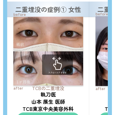
二重埋没の症例① 女性
二重
before
before
スクロールできます
after
TCBの二重埋没
after
執刀医
山本 展生 医師
TCB東京中央美容外科
TC