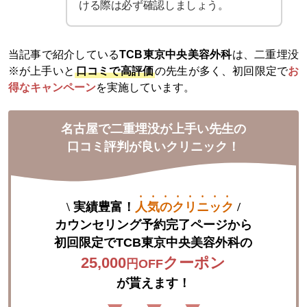
ける際は必ず確認しましょう。
当記事で紹介している
TCB東京中央美容外科
は、二重埋没
※が上手いと
口コミで高評価
の先生が多く、初回限定で
お
得なキャンペーン
を実施しています。
名古屋で二重埋没が上手い先生の
口コミ評判が良いクリニック！
\
実績豊富！
人気のクリニック
/
カウンセリング予約完了ページから

初回限定で
TCB東京中央美容外科
25,000
クーポン
円OFF
が貰えます！