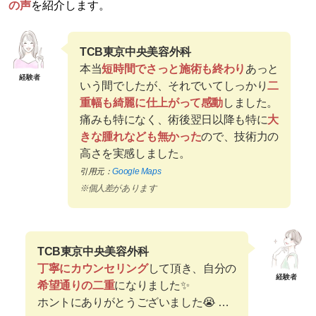
の声
を紹介します。
TCB東京中央美容外科
本当
短時間でさっと施術も終わり
あっと
経験者
いう間でしたが、それでいてしっかり
二
重幅も綺麗に仕上がって感動
しました。
痛みも特になく、術後翌日以降も特に
大
きな腫れなども無かった
ので、技術力の
高さを実感しました。
引用元：
Google Maps
※個人差があります
TCB東京中央美容外科
丁寧にカウンセリング
して頂き、自分の
経験者
希望通りの二重
になりました✨
ホントにありがとうございました😭 …