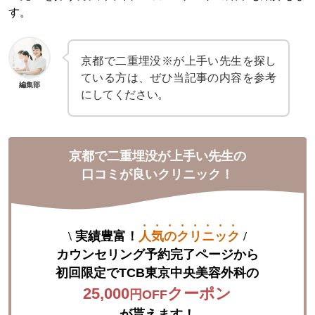
す。
京都で二重埋没※が上手い先生を探し
ている方は、ぜひ当記事の内容を参考
編集部
にしてください。
京都で二重埋没が上手い先生の
口コミが良いクリニック！
\
実績豊富！
人気のクリニック
/
カウンセリング予約完了ページから

初回限定で
TCB東京中央美容外科
25,000
クーポン
円OFF
が貰えます！