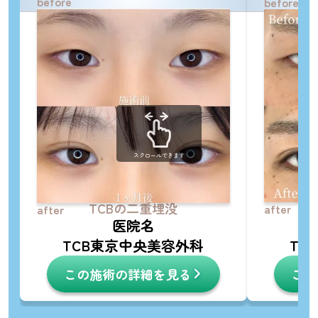
before
before
スクロールできます
TCBの二重埋没
after
after
医院名
TCB東京中央美容外科
TC
この施術の詳細を見る
この