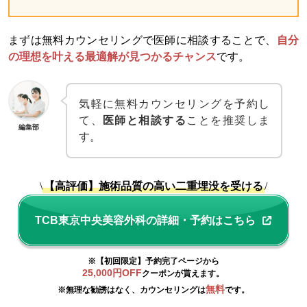
まずは無料カウンセリングで医師に相談することで、
自分
の理想を叶える最適解が見つかるチャンス
です。
気軽に無料カウンセリングを予約し
て、
医師と相談する
ことを推奨しま
編集部
す。
\
【高評価】施術品質の高い二重埋没を受ける
/
TCB東京中央美容外科の詳細・予約はこちら
※【初回限定】予約完了ページから
25,000円OFF
クーポンが貰えます。
無料
※無理な勧誘はなく、カウンセリングは
です。