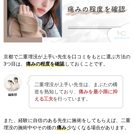
京都で二重埋没が上手い先生を口コミをもとに選ぶ方法の
3つ目は、
痛みの程度を確認
しておくことです。
二重埋没が上手い先生は、まぶたの構
造を熟知しており、
痛みを最小限に抑
編集部
える工夫
を行っています。
また、経験に自信のある先生に施術をしてもらえば、二重
埋没の施術中やその後の
痛み
少なくなる場合があります。