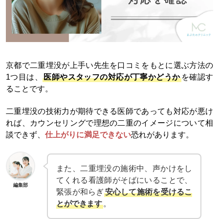
京都で二重埋没が上手い先生を口コミをもとに選ぶ方法の
1つ目は、
医師やスタッフの対応が丁寧かどうか
を確認す
ることです。
二重埋没の技術力が期待できる医師であっても対応が悪け
れば、カウンセリングで理想の二重のイメージについて相
談できず、
仕上がりに満足できない
恐れがあります。
また、二重埋没の施術中、声かけをし
てくれる看護師がそばにいることで、
編集部
緊張が和らぎ
安心して施術を受けるこ
とができます
。