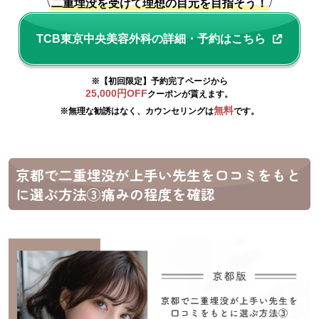
\
二重埋没を受けて理想の目元を目指そう！
/
TCB東京中央美容外科の詳細・予約はこちら
※【初回限定】予約完了ページから
25,000円OFF
クーポンが貰えます。
無料
※無理な勧誘はなく、カウンセリングは
です。
京都で二重埋没が上手い先生を口コミをもと
に選ぶ方法③痛みの程度を確認