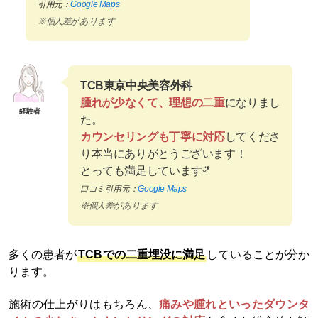
引用元：
Google Maps
※個人差があります
TCB東京中央美容外科
腫れが少なくて、理想の二重
になりまし
経験者
た。
カウンセリングも丁寧に対応
してくださ
り本当にありがとうございます！
とっても満足していますᵕ̈*‬
口コミ引用元：
Google Maps
※個人差があります
多くの患者が
TCBでの二重埋没に満足
していることが分か
ります。
施術の仕上がりはもちろん、
痛みや腫れといったダウンタ