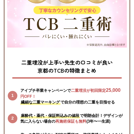
二重埋没が上手い先生の口コミが良い
京都のTCBの特徴まとめ
25,000
アイプチ卒業キャンペーンで
二重埋没が初回限定
円OFF！
繊細な二重マーキング
で自分の理想の二重を目指せる
麻酔代・薬代・保証料込みの値段
で明朗会計！デザインが
気に入らない場合の
再施術保証も無料
(3年〜一生涯)