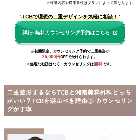
※保証内容や適用条件はプランによって異なります。
\
TCBで理想の二重デザインを気軽に相談！
/
詳細･無料カウンセリング予約はこちら
※初回限定、カウンセリング予約で二重整形が
25,000円
OFF
で受けられます。
無料
※
無理な勧誘はなく、カウンセリングは
です。
二重整形するならTCBと湘南美容外科どっち
がいい？TCBを選ぶべき理由② カウンセリン
グが丁寧