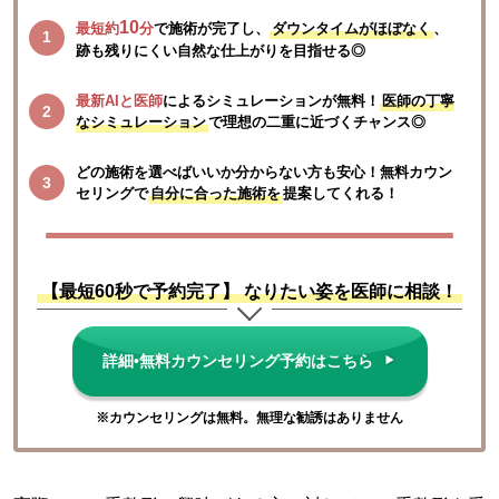
10
最短約
分
で施術が完了し、
ダウンタイムがほぼなく
、
跡も残りにくい自然な仕上がりを目指せる◎
最新AIと医師
によるシミュレーションが無料！
医師の丁寧
なシミュレーション
で理想の二重に近づくチャンス◎
どの施術を選べばいいか分からない方も安心！無料カウン
セリングで
自分に合った施術を
提案してくれる！
【最短60秒で予約完了】
なりたい姿を医師に相談！
詳細•無料カウンセリング予約はこちら
※カウンセリングは無料。無理な勧誘はありません