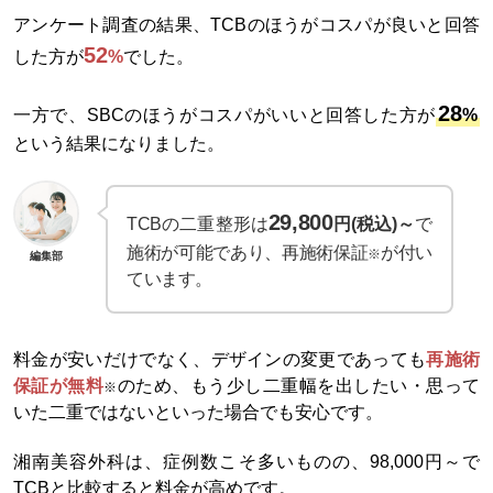
アンケート調査の結果、TCBのほうがコスパが良いと回答
52
した方が
%
でした。
28
一方で、SBCのほうがコスパがいいと回答した方が
%
という結果になりました。
29,800
TCBの二重整形は
円(税込)～
で
施術が可能であり、再施術保証
が付い
※
編集部
ています。
料金が安いだけでなく、デザインの変更であっても
再施術
保証が無料
のため、もう少し二重幅を出したい・思って
※
いた二重ではないといった場合でも安心です。
湘南美容外科は、症例数こそ多いものの、98,000円～で
TCBと比較すると料金が高めです。