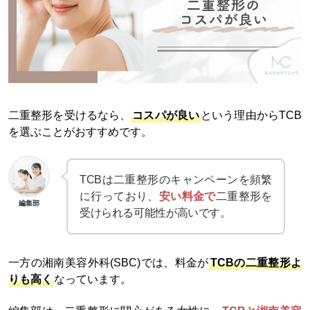
二重整形を受けるなら、
コスパが良い
という理由からTCB
を選ぶことがおすすめです。
TCBは二重整形のキャンペーンを頻繁
に行っており、
安い料金で
二重整形を
編集部
受けられる可能性が高いです。
一方の湘南美容外科(SBC)では、料金が
TCBの二重整形よ
りも高く
なっています。