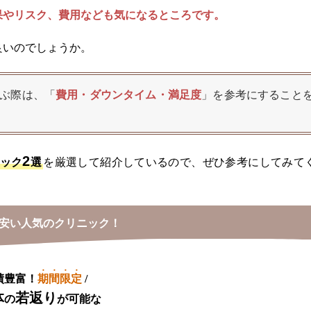
果やリスク、費用なども気になるところです。
良いのでしょうか。
ぶ際は、
「
費用・ダウンタイム・満足度
」を参考にすること
2
ック
選
を厳選して紹介しているので、ぜひ参考にしてみて
安い人気のクリニック！
績豊富！
期間限定
/
体
若返り
の