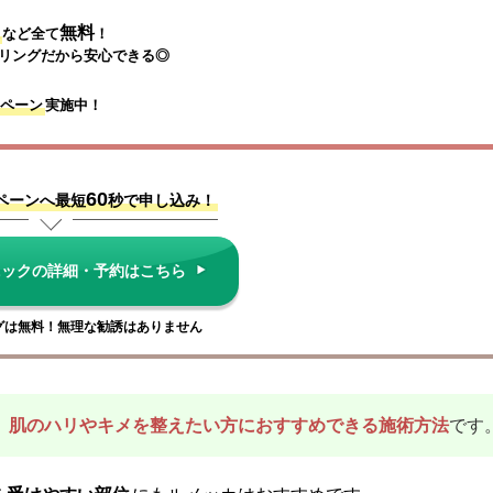
無料
など
全て
！

リングだから安心できる◎
ペーン
実施中！
60
ペーンへ最短
秒で申し込み！
ニックの詳細・予約はこちら
グは無料！無理な勧誘はありません
、
肌のハリやキメを整えたい方におすすめできる施術方法
です