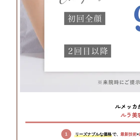
ルメッカ
ルラ美
リーズナブルな価格
で、
最新技術
×