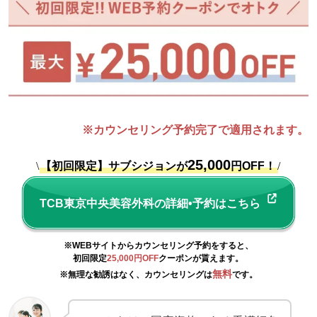
※カウンセリング予約完了で適用されます。
25,000
\
【初回限定】サブシジョンが
円OFF！
/
TCB東京中央美容外科の詳細•予約はこちら
※WEBサイトからカウンセリング予約をすると、
初回限定
25,000円OFF
クーポンが貰えます。
無料
※無理な勧誘はなく、カウンセリングは
です。