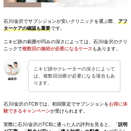
石川/金沢でサブシジョンが安いクリニックを選ぶ際、
アフ
ターケアの確認も重要
です。
ニキビ跡の範囲や凹みの深さによっては、石川/金沢のクリ
ニックで
複数回の施術が必要になるケース
もあります。
ニキビ跡やクレーターの深さによって
は、複数回治療が必要になる場合もあ
編集部
ります。
石川/金沢のTCBでは、初回限定でサブシジョンを
お得に体
験できるキャンペーン
が受けられます。​
実際に石川/金沢のTCBに通った人の評判を見ると、「
説明