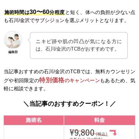
30〜60
施術時間は
分程度
と短く、体への負担が少ない点
も石川/金沢でサブシジョンを選ぶメリットとなります。
ニキビ跡や肌の凹凸が気になる方に
は、石川/金沢のTCBがおすすめです。
編集部
当記事おすすめの石川/金沢のTCBでは、無料カウンセリン
特別価格
グや初回限定の
のキャンペーン
もあるため、気
軽に相談できます。
＼当記事のおすすめクーポン！／