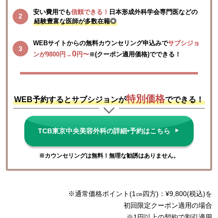
安い費用でも
信頼できる！
日本形成外科学会専門医などの
経験豊富な医師が多数在籍◎
WEBサイトからの
無料カウンセリング申込み
で
サブシジョ
0
ンが
9800円
→
円〜
(クーポン適用価格)でできる！ 
※
特別価格
WEB予約するとサブシジョンが
でできる
！
TCB東京中央美容外科の詳細•予約はこちら
※カウンセリングは無料！無理な勧誘はありません。
※通常価格ポイント(1㎝四方)：¥9,800(税込)を
初回限定クーポン適用の場合
※1円以上の契約で割引適用