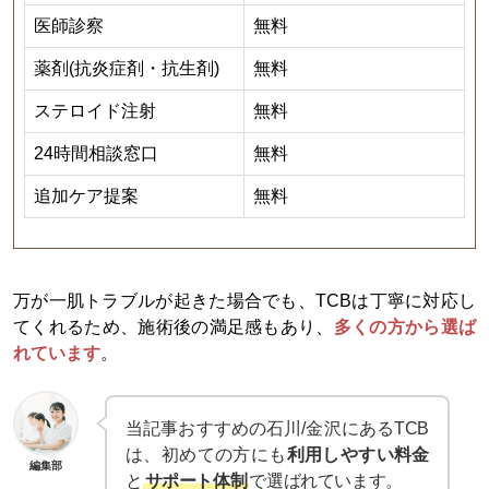
医師診察
無料​
薬剤(抗炎症剤・抗生剤)
無料​
ステロイド注射
無料​
24時間相談窓口
無料​
追加ケア提案
無料​
万が一肌トラブルが起きた場合でも、TCBは丁寧に対応し
てくれるため、施術後の満足感もあり、
多くの方から選ば
れています
。
当記事おすすめの石川/金沢にあるTCB
は、初めての方にも
利用しやすい料金
編集部
と
サポート体制
で選ばれています。