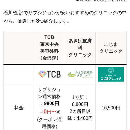
石川/金沢でサブシジョンが安いおすすめのクリニックの中
3
から、厳選した
つ
紹介します。
TCB
あきば皮膚
東京中央
こじま
科
美容外科
クリニック
クリニック
【金沢院】
サブシジョ
ン通常価格
1カ所：
：
9800円
8,800円
料金
16,500円
0
2カ所目以
→
円〜
※
降：4,400円
(クーポン適
用価格)