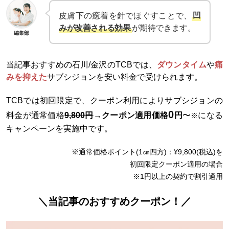
皮膚下の癒着を針でほぐすことで、
凹
みが改善される効果
が期待できます。
編集部
当記事おすすめの石川/金沢のTCBでは、
ダウンタイム
や
痛
みを抑えた
サブシジョンを安い料金で受けられます。
TCBでは初回限定で、クーポン利用によりサブシジョンの
0
料金が通常価格
9,800円
→クーポン適用価格
円
〜
になる
※
キャンペーンを実施中です。
※通常価格ポイント(1㎝四方)：¥9,800(税込)を
初回限定クーポン適用の場合
※1円以上の契約で割引適用
＼当記事のおすすめクーポン！／