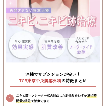
沖縄でサブシジョンが安い！
TCB東京中央美容外科
の特徴まとめ
ニキビ跡・クレーター状の凹凸した肌悩みをわずか
施術時
5
間最短
分
で治療できる！