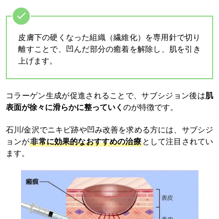
皮膚下の硬くなった組織（繊維化）を専用針で切り
離すことで、凹んだ部分の癒着を解除し、肌を引き
上げます。​
コラーゲン生成が促進されることで、サブシジョン後は
肌
表面が徐々に滑らかに整っていく
のが特徴です。​
石川/金沢でニキビ跡や凹み改善を求める方には、サブシジ
ョンが
非常に効果的なおすすめの治療
として注目されてい
ます。