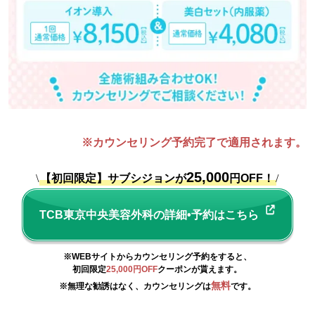
※カウンセリング予約完了で適用されます。
25,000
\
【初回限定】サブシジョンが
円OFF！
/
TCB東京中央美容外科の詳細•予約はこちら
※WEBサイトからカウンセリング予約をすると、
初回限定
25,000円OFF
クーポンが貰えます。
無料
※無理な勧誘はなく、カウンセリングは
です。