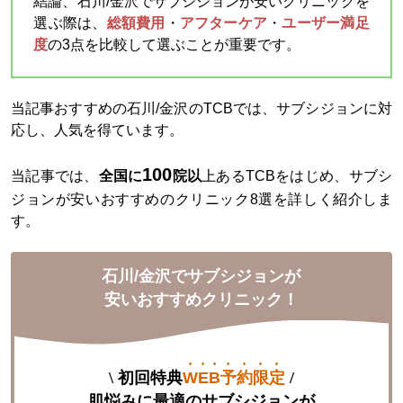
結論、石川/金沢でサブシジョンが安いクリニックを
選ぶ際は、
総額費用
・
アフターケア
・
ユーザー満足
度
の3点を比較して選ぶことが重要です。
当記事おすすめの石川/金沢のTCBでは、サブシジョンに対
応し、人気を得ています。
100
当記事では、
全国に
院以
上あるTCBをはじめ、サブシ
ジョンが安いおすすめのクリニック8選を詳しく紹介しま
す。
石川/金沢でサブシジョンが
安いおすすめクリニック！
\
初回特典
WEB予約限定
/
肌悩みに最適のサブシジョンが
