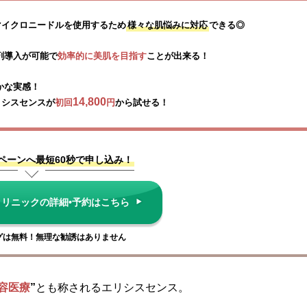
マイクロニードルを使用するため
様々な肌悩みに対応
できる◎
剤導入が可能で
効率的に美肌を目指す
ことが出来る！
かな実感！

14,800
リシスセンスが
初回
円
から試せる！
ペーンへ最短60秒で申し込み！
クリニックの詳細•予約はこちら
グは無料！無理な勧誘はありません
容医療
”
とも称されるエリシスセンス。