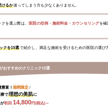
受けるか
迷ってしまう方も少なくありません。
ックを選ぶ際は、
医院の症例・施術料金・カウンセリング
を確
ックを15選
で紹介し、満足な施術を受けるための医院の選び
がおすすめのクリニック15選
績豊富！
期間限定
/
理想の美肌
医療で
に
14,800
スが
初回 
円(税込)～