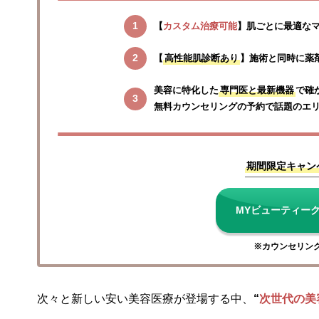
【
カスタム治療可能
】肌ごとに最適な
【
高性能肌診断あり
】施術と同時に薬
美容に特化した
専門医と最新機器
で確
無料カウンセリングの予約で話題のエ
期間限定キャン
MYビューティー
※カウンセリン
次々と新しい安い美容医療が登場する中、
“
次世代の美