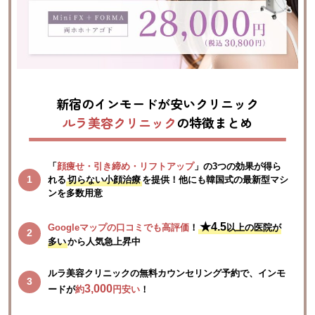
新宿のインモードが安いクリニック
ルラ美容クリニック
の特徴まとめ
「
顔痩せ・引き締め・リフトアップ
」の3つの効果が得ら
れる
切らない小顔治療
を提供！他にも韓国式の最新型マシ
ンを多数用意
★4.5
Googleマップの口コミでも高評価
！
以上の医院が
多い
から人気急上昇中
ルラ美容クリニックの無料カウンセリング予約で、インモ
3,000
ードが
約
円安い
！