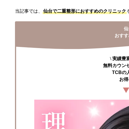
当記事では、
仙台で二重整形におすすめのクリニック
仙
おすす
\
実績豊
無料カウン
TCBの
お得