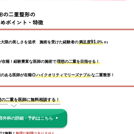
CBの二重整形の
すめポイント・特徴
91.
最大限の美しさ
を追求　施術を受けた経験者の
満足度
0%
※1
が在籍！経験豊富な医師の施術で
理想の二重を目指せる！
績のある医師が在籍◎
ハイクオリティでリーズナブル
な二重整形！
想の二重を医師に無料相談する！
美容外科の詳細・予約はこちら
グは無料！
無理な勧誘はありません