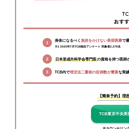
T
おす
身体になるべく
負担をかけない美容医療
で
※1 2025年7月TCB独自アンケート 対象者2,378名
日本形成外科学会専門医
の資格を持つ医師
TCB内で
埋没法二重術の症例数が豊富
な実
【簡単予約】理
TCB東京中央
※カウンセリン