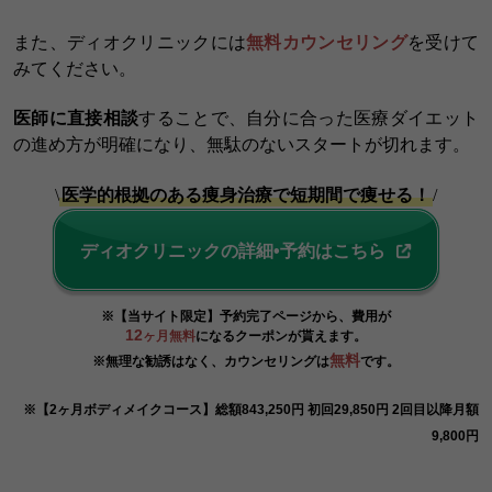
また、ディオクリニックには
無料カウンセリング
を受けて
みてください。
医師に直接相談
することで、自分に合った医療ダイエット
の進め方が明確になり、無駄のないスタートが切れます。
\
医学的根拠のある痩身治療で短期間で痩せる！
/
ディオクリニックの詳細•予約はこちら
※【当サイト限定】予約完了ページから、費用が
12
ヶ月無料
になるクーポンが貰えます。
無料
※無理な勧誘はなく、カウンセリングは
です。
※【2ヶ月ボディメイクコース】総額843,250円 初回29,850円 2回目以降月額
9,800円