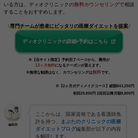
いる方は、ディオクリニックの
無料カウンセリング
で相談
することをおすすめします。
\
専門チームが患者にピッタリの医療ダイエットを提案
/
ディオクリニックの詳細•予約はこちら
※【当サイト限定】予約完了ページから、費用が
12
ヶ月無料
になるクーポンが貰えます。
無料
※無理な勧誘はなく、カウンセリングは
です。
※【2ヶ月ボディメイクコース】総額843,250円
初回29,850円 2回目以降月額9,800円
ここからは、国家資格である看護師免
許を持つ、
まぶたのクリニックの医療
編集部
ダイエットブログ
編集部が以下の内容
を解説します。