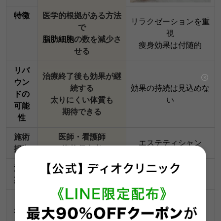
特徴
医学的根拠がある方法
リラクゼーションを重
で
視
脂肪細胞
の数を減少さ
痩身効果は付随的
せる
リバ
治療終了後も効果が継
ウン
続する
効果の持続は見込めな
ドの
太りにくい体質も
い
可能
期待できる
性
施術
医師・看護師
エステティシャン
担当
（資格保有者）
治療
短い
長い
期間
こん
リラックスを重視し
確実に痩せたい方
な方
痩身効果よりも
リバウンドを防ぎたい