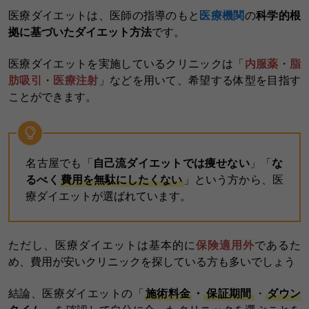
医療ダイエットは、医師の指導のもと
医療機関
の
科学的根
拠に基づいたダイエット方法
です。
医療ダイエットを実施しているクリニックは「
内服薬
・
脂
肪吸引
・
医療注射
」などを用いて、希望する体型を目指す
ことができます。
名古屋でも「
自己流ダイエットでは痩せない
」「
な
るべく
費用を無駄にしたくない
」という方から、医
療ダイエットが選ばれています。
ただし、医療ダイエットは基本的に
保険適用外
であるた
め、費用が安いクリニックを探している方も多いでしょう
結論、医療ダイエットの「
施術料金
・
保証期間
・
ダウン