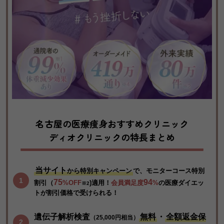
名古屋の医療痩身おすすめクリニック
ディオクリニックの特長まとめ
当サイト
から特別キャンペーン
で、
モニターコース特別
75
94
割引
（
%OFF
)適用！
会員満足度
%
の医療ダイエッ
※2
トが割引価格で受けられる！
遺伝子解析検査
無料
・
全額返金保
（25,000円相当）