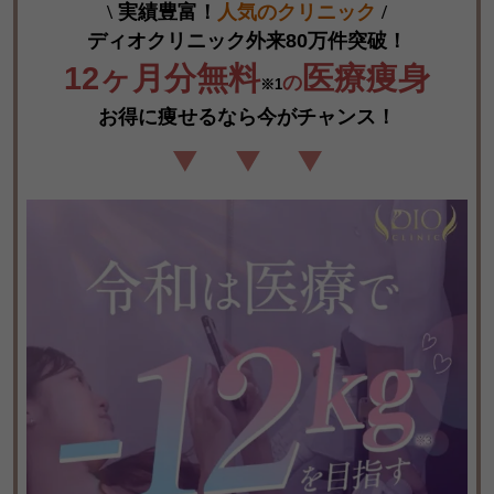
\
実績豊富！
人気のクリニック
/
1
2ヶ月分無料
医療痩身
の
※1
お得に痩せるなら今がチャンス！