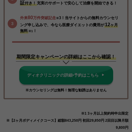
証
付き！
充実のサポートで安心して治療を開始できる！
80
外来
万件突破記念
3！当サイトからの無料カウンセリ
※
12
ング申し込みで、今なら医療ダイエットの費用が
ヶ月
無料
！
※1
期間限定キャンペーンの詳細はここから確認！
ディオクリニックの詳細•予約はこちら
※カウンセリングは無料！無理な勧誘はありません
※1 3ヶ月以上契約時申出限定
※【2ヶ月ボディメイクコース】総額843,250円 初回29,850円 2回目以降月額
9,800円